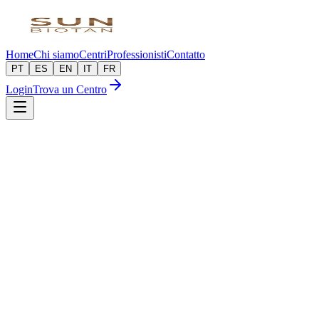
Home
Chi siamo
Centri
Professionisti
Contatto
PT
ES
EN
IT
FR
Login
Trova un Centro