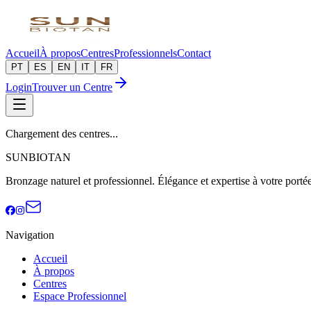
Accueil
À propos
Centres
Professionnels
Contact
PT
ES
EN
IT
FR
Login
Trouver un Centre
Chargement des centres...
SUNBIOTAN
Bronzage naturel et professionnel. Élégance et expertise à votre portée
Navigation
Accueil
À propos
Centres
Espace Professionnel